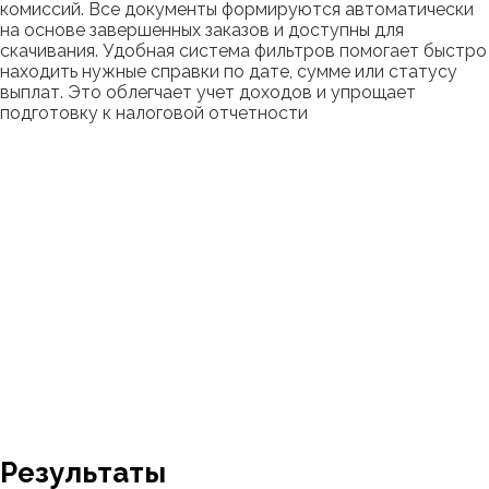
07
Выгрузка справок
Раздел "Просмотр справок" позволяет исполнителям
генерировать и просматривать справки по выполненным
заказам с детальными расчетами налогов, выплат и
комиссий. Все документы формируются автоматически
на основе завершенных заказов и доступны для
скачивания. Удобная система фильтров помогает быстро
находить нужные справки по дате, сумме или статусу
выплат. Это облегчает учет доходов и упрощает
подготовку к налоговой отчетности