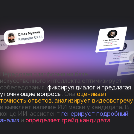
Передовая платформа на базе
искусственного интеллекта оптимизирует
собеседования,
фиксируя диалог и предлагая
уточняющие вопросы
. Она
оценивает
точность ответов, анализирует видеовстречу
и выявляет наличие ИИ маски у кандидата. В
конце ИИ-ассистент
генерирует подробный
анализ
и
определяет грейд кандидата